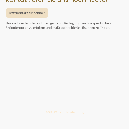
Jetzt Kontakt aufnehmen
Unsere Experten stehen Ihnen gerne zur Verfügung, um Ihre spezifischen
Anforderungen zu erörtern und maßgeschneiderte Lösungen zu finden.
©Urheberrecht.
Alle Rechte vorbehalten. Alle aufgeführten Firmennamen und
Marken sind Eigentum der jeweiligen Unternehmen. Änderungen und Irrtümer
vorbehalten. Alle Preise und Spezifikationen können jederzeit ohne vorherige
Bekanntgabe geändert werden. Die Bilder dienen ausschließlich zum Zweck der
Veranschaulichung. Es gelten die allgemeinen Geschäftsbedingungen.
Copyright © DERBIEBAU - Fachhandel für Bildungseinrichtungen
AGB
-
Widerrufsbelehrung