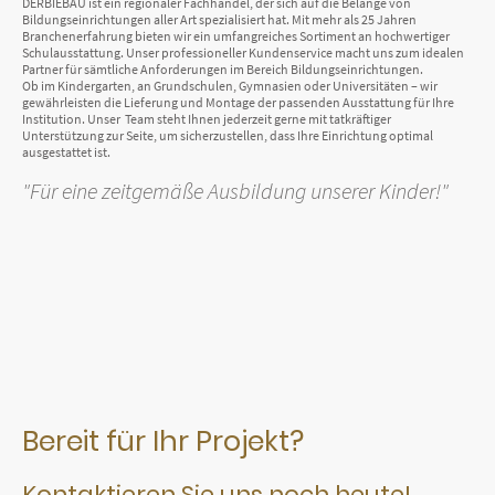
DERBIEBAU ist ein regionaler Fachhandel, der sich auf die Belange von
Bildungseinrichtungen aller Art spezialisiert hat. Mit mehr als 25 Jahren
Branchenerfahrung bieten wir ein umfangreiches Sortiment an hochwertiger
Schulausstattung. Unser professioneller Kundenservice macht uns zum idealen
Partner für sämtliche Anforderungen im Bereich Bildungseinrichtungen.
Ob im Kindergarten, an Grundschulen, Gymnasien oder Universitäten – wir
gewährleisten die Lieferung und Montage der passenden Ausstattung für Ihre
Institution. Unser Team steht Ihnen jederzeit gerne mit tatkräftiger
Unterstützung zur Seite, um sicherzustellen, dass Ihre Einrichtung optimal
ausgestattet ist.
"Für eine zeitgemäße Ausbildung unserer Kinder!"
Bereit für Ihr Projekt?
Kontaktieren Sie uns noch heute!